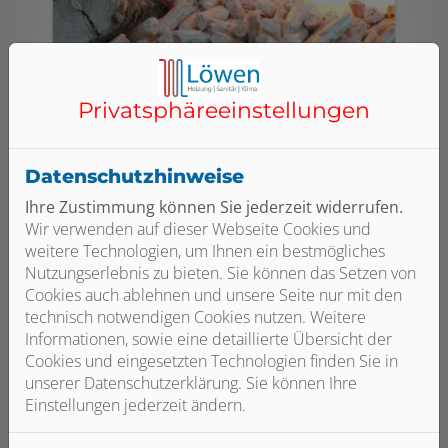
Privatsphäre­einstellungen
Regenerativ heizen
Verbinden Sie wohlige Wärme mit dem
Datenschutzhinweise
Schutz unseres Klimas. Durch
Ihre Zustimmung können Sie jederzeit widerrufen.
Wärmepumpen, Solarthermie oder das
Wir verwenden auf dieser Webseite Cookies und
Heizen mit dem nachwachsenden
weitere Technologien, um Ihnen ein bestmögliches
Rohstoff Holz.
Nutzungserlebnis zu bieten. Sie können das Setzen von
Cookies auch ablehnen und unsere Seite nur mit den
Weiterlesen
technisch notwendigen Cookies nutzen. Weitere
Informationen, sowie eine detaillierte Übersicht der
Cookies und eingesetzten Technologien finden Sie in
unserer Datenschutzerklärung. Sie können Ihre
Einstellungen jederzeit ändern.